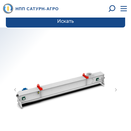
НПП САТУРН-АГРО
Искать