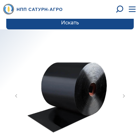
НПП САТУРН-АГРО
Искать